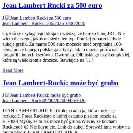
Jean Lambert Rucki za 500 euro
J
Jean Lambert - Rucki
11/06/2026
10/06/2026
Ci, którzy czytają tego bloga to wiedzą, że bardzo lubię JRL. Nie
wiem dlaczego, jakoś mi siedzi ten typ. Poniżej zobaczcie dwie
aukcje grafik. Za marne 500 euro możecie mieć oryginalna 100-
letnią pracę fajnego polskiego artysty. Jak to można porównać do
litografii i innych kserówek Dwurnika, Olbińskiego czy Łempickiej,
które są wielokrotnie droższe. Stawiajcie na […]
Read More
Jean Lambert-Rucki: może być grubo
J
Jean Lambert - Rucki
09/06/2026
09/06/2026
JEAN LAMBERT-RUCKI i kolejna aukcja, która może się
rozkręcić. Praca Ruckiego o której ostatnio pisałem poszła za
$17000! Myślę, że tu też może być grubo.Wiecie, że kocham
Ruckiego? 😉 Nie licytujcie. Link do aukcji Sprawdź inne wpisy na
moim blogu: JEAN LAMBERT-RUCKI