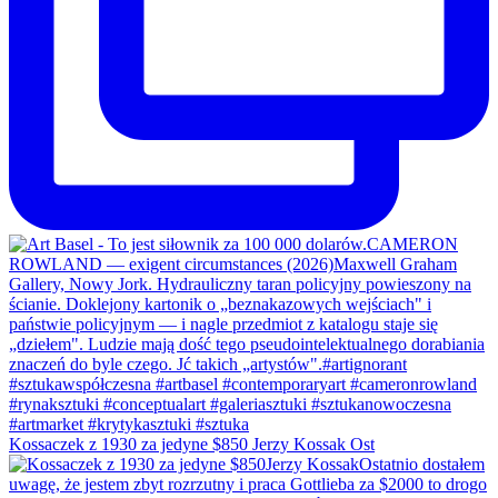
Kossaczek z 1930 za jedyne $850 Jerzy Kossak Ost