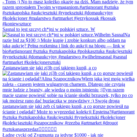
Sasnal to jest szczyt ch*jni w polskiej sztuce. W
Zastanawiam się jaki zj3b coś takiego kupił, a co
Ładne cycki od Zygmunta za jedyne $1000 - jak nie