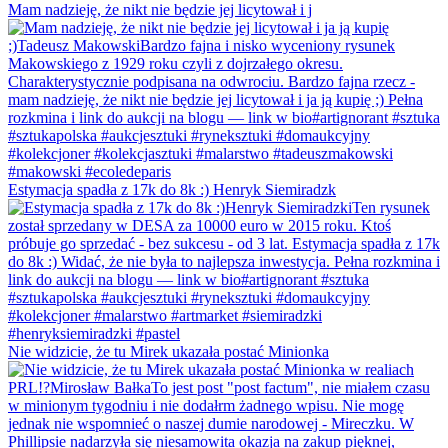
Mam nadzieję, że nikt nie będzie jej licytował i j
Estymacja spadła z 17k do 8k :) Henryk Siemiradzk
Nie widzicie, że tu Mirek ukazała postać Minionka