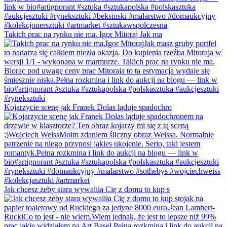
Takich prac na rynku nie ma. Igor Mitoraj Jak ma
Kojarzycie scenę jak Franek Dolas ląduje spadochro
Jak chcesz żeby stara wywaliła Cię z domu to kup s