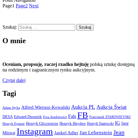
Posts Navigation
Page
1
Page
2
Next
Szukaj:
O mnie
Oceniam,
propsuję, raczej rzadko hejtuję
polską sztukę dostępną
na rodzimym i zagranicznym rynku aukcyjnym.
Czytaj dalej
Tagi
Aukcja PL
Aukcja Świat
Alfred Wierusz-Kowalski
Adam Styka
FB
Fals
DESA
Edward Dwurnik
Ewa Juszkiewicz
Franciszek STAROWIEYSKI
IG
Igor
Henryk Glicenstein
Henryk Hayden
Henryk Stażewski
Henryk Epstein
Instagram
Jean
Jan Lebenstein
Jankel Adler
Mitoraj