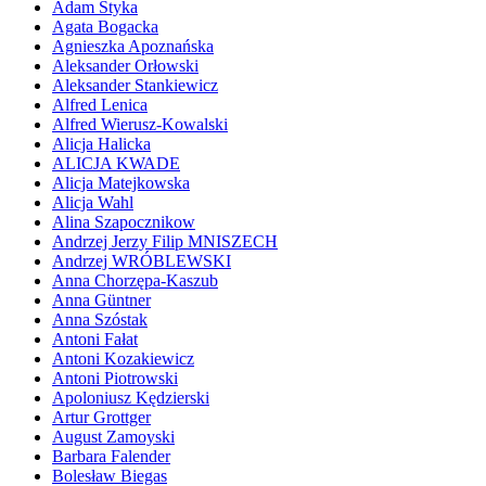
Adam Styka
Agata Bogacka
Agnieszka Apoznańska
Aleksander Orłowski
Aleksander Stankiewicz
Alfred Lenica
Alfred Wierusz-Kowalski
Alicja Halicka
ALICJA KWADE
Alicja Matejkowska
Alicja Wahl
Alina Szapocznikow
Andrzej Jerzy Filip MNISZECH
Andrzej WRÓBLEWSKI
Anna Chorzępa-Kaszub
Anna Güntner
Anna Szóstak
Antoni Fałat
Antoni Kozakiewicz
Antoni Piotrowski
Apoloniusz Kędzierski
Artur Grottger
August Zamoyski
Barbara Falender
Bolesław Biegas