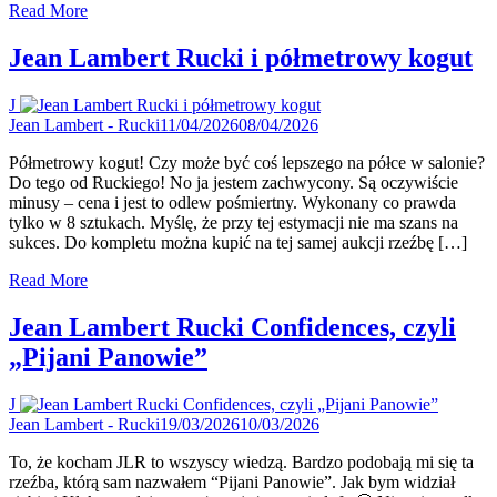
Read More
Jean Lambert Rucki i półmetrowy kogut
J
Jean Lambert - Rucki
11/04/2026
08/04/2026
Półmetrowy kogut! Czy może być coś lepszego na półce w salonie?
Do tego od Ruckiego! No ja jestem zachwycony. Są oczywiście
minusy – cena i jest to odlew pośmiertny. Wykonany co prawda
tylko w 8 sztukach. Myślę, że przy tej estymacji nie ma szans na
sukces. Do kompletu można kupić na tej samej aukcji rzeźbę […]
Read More
Jean Lambert Rucki Confidences, czyli
„Pijani Panowie”
J
Jean Lambert - Rucki
19/03/2026
10/03/2026
To, że kocham JLR to wszyscy wiedzą. Bardzo podobają mi się ta
rzeźba, którą sam nazwałem “Pijani Panowie”. Jak bym widział