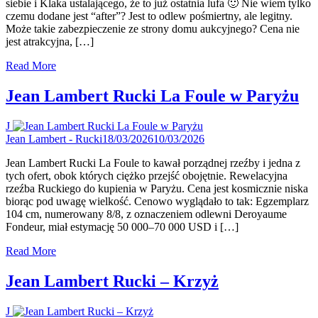
siebie i Klaka ustalającego, że to już ostatnia lufa 🙂 Nie wiem tylko
czemu dodane jest “after”? Jest to odlew pośmiertny, ale legitny.
Może takie zabezpieczenie ze strony domu aukcyjnego? Cena nie
jest atrakcyjna, […]
Read More
Jean Lambert Rucki La Foule w Paryżu
J
Jean Lambert - Rucki
18/03/2026
10/03/2026
Jean Lambert Rucki La Foule to kawał porządnej rzeźby i jedna z
tych ofert, obok których ciężko przejść obojętnie. Rewelacyjna
rzeźba Ruckiego do kupienia w Paryżu. Cena jest kosmicznie niska
biorąc pod uwagę wielkość. Cenowo wyglądało to tak: Egzemplarz
104 cm, numerowany 8/8, z oznaczeniem odlewni Deroyaume
Fondeur, miał estymację 50 000–70 000 USD i […]
Read More
Jean Lambert Rucki – Krzyż
J