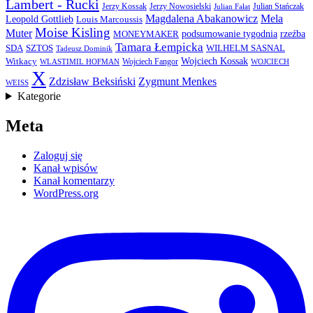
Lambert - Rucki
Jerzy Kossak
Jerzy Nowosielski
Julian Stańczak
Julian Fałat
Magdalena Abakanowicz
Mela
Leopold Gottlieb
Louis Marcoussis
Moise Kisling
Muter
podsumowanie tygodnia
rzeźba
MONEYMAKER
Tamara Łempicka
SDA
SZTOS
WILHELM SASNAL
Tadeusz Dominik
Wojciech Kossak
Witkacy
Wojciech Fangor
WLASTIMIL HOFMAN
WOJCIECH
X
Zdzisław Beksiński
Zygmunt Menkes
WEISS
Kategorie
Meta
Zaloguj się
Kanał wpisów
Kanał komentarzy
WordPress.org