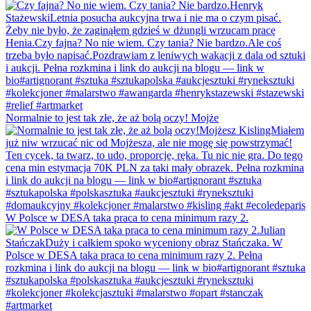
Normalnie to jest tak złe, że aż bolą oczy! Mojże
W Polsce w DESA taka praca to cena minimum razy 2.