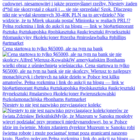
Cena startowa to tylko $65000, ale na tym na bank
Niestety to nie jest nazwisko przyciągające kolekc