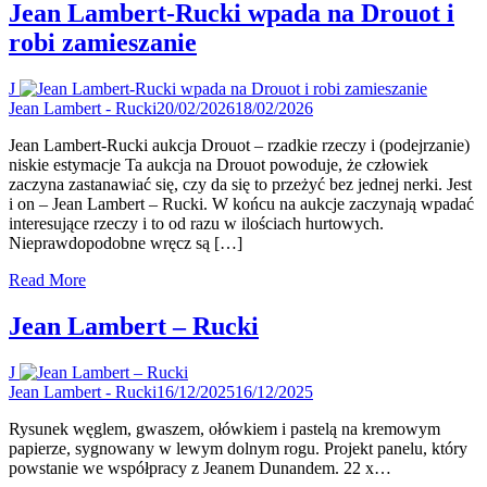
Jean Lambert-Rucki wpada na Drouot i
robi zamieszanie
J
Jean Lambert - Rucki
20/02/2026
18/02/2026
Jean Lambert-Rucki aukcja Drouot – rzadkie rzeczy i (podejrzanie)
niskie estymacje Ta aukcja na Drouot powoduje, że człowiek
zaczyna zastanawiać się, czy da się to przeżyć bez jednej nerki. Jest
i on – Jean Lambert – Rucki. W końcu na aukcje zaczynają wpadać
interesujące rzeczy i to od razu w ilościach hurtowych.
Nieprawdopodobne wręcz są […]
Read More
Jean Lambert – Rucki
J
Jean Lambert - Rucki
16/12/2025
16/12/2025
Rysunek węglem, gwaszem, ołówkiem i pastelą na kremowym
papierze, sygnowany w lewym dolnym rogu. Projekt panelu, który
powstanie we współpracy z Jeanem Dunandem. 22 x…