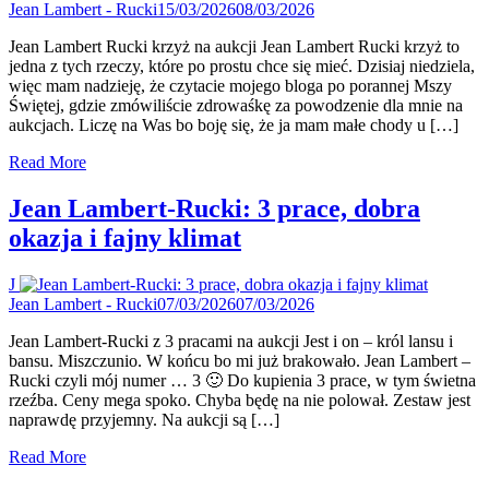
Jean Lambert - Rucki
15/03/2026
08/03/2026
Jean Lambert Rucki krzyż na aukcji Jean Lambert Rucki krzyż to
jedna z tych rzeczy, które po prostu chce się mieć. Dzisiaj niedziela,
więc mam nadzieję, że czytacie mojego bloga po porannej Mszy
Świętej, gdzie zmówiliście zdrowaśkę za powodzenie dla mnie na
aukcjach. Liczę na Was bo boję się, że ja mam małe chody u […]
Read More
Jean Lambert-Rucki: 3 prace, dobra
okazja i fajny klimat
J
Jean Lambert - Rucki
07/03/2026
07/03/2026
Jean Lambert-Rucki z 3 pracami na aukcji Jest i on – król lansu i
bansu. Miszczunio. W końcu bo mi już brakowało. Jean Lambert –
Rucki czyli mój numer … 3 🙂 Do kupienia 3 prace, w tym świetna
rzeźba. Ceny mega spoko. Chyba będę na nie polował. Zestaw jest
naprawdę przyjemny. Na aukcji są […]
Read More