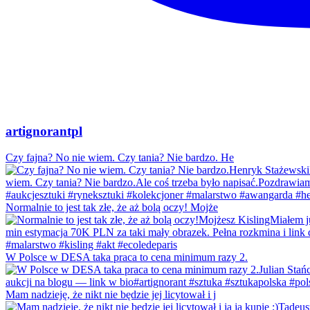
artignorantpl
Czy fajna? No nie wiem. Czy tania? Nie bardzo. He
Normalnie to jest tak złe, że aż bolą oczy! Mojże
W Polsce w DESA taka praca to cena minimum razy 2.
Mam nadzieję, że nikt nie będzie jej licytował i j