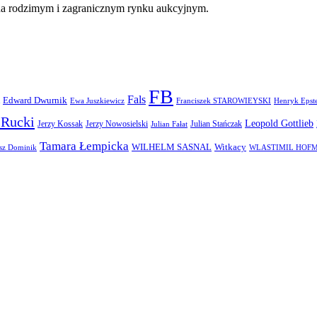
 na rodzimym i zagranicznym rynku aukcyjnym.
FB
Fals
Edward Dwurnik
Henryk Epst
Ewa Juszkiewicz
Franciszek STAROWIEYSKI
 Rucki
Leopold Gottlieb
Jerzy Kossak
Jerzy Nowosielski
Julian Stańczak
Julian Fałat
Tamara Łempicka
WILHELM SASNAL
Witkacy
WLASTIMIL HOF
sz Dominik