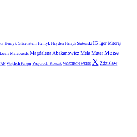
IG
Igor Mitoraj
Henryk Glicenstein
Henryk Hayden
Henryk Stażewski
ein
Moise
Magdalena Abakanowicz
Mela Muter
Louis Marcoussis
X
Zdzisław
Wojciech Kossak
Wojciech Fangor
MAN
WOJCIECH WEISS