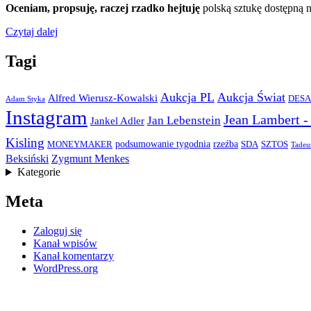
Oceniam,
propsuję, raczej rzadko hejtuję
polską sztukę dostępną
Czytaj dalej
Tagi
Aukcja PL
Aukcja Świat
Alfred Wierusz-Kowalski
DESA
Adam Styka
Instagram
Jean Lambert -
Jan Lebenstein
Jankel Adler
Kisling
podsumowanie tygodnia
rzeźba
SDA
SZTOS
MONEYMAKER
Tadeu
Beksiński
Zygmunt Menkes
Kategorie
Meta
Zaloguj się
Kanał wpisów
Kanał komentarzy
WordPress.org