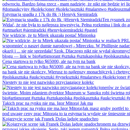
Estymacja spadła z 17k do 8k :) Henryk Siemiradzk
Nie widzicie, że tu Mirek ukazała postać Minionka
Cena startowa to tylko $65000, ale na tym na bank
Niestety to nie jest nazwisko przyciągające kolekc
Takich prac na rynku nie ma. Igor Mitoraj Jak ma
Kojarzycie scenę jak Franek Dolas ląduje spadochro