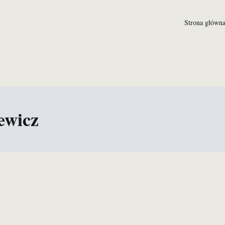
Strona główn
h i zagranicznych domach aukcyjnych
ewicz