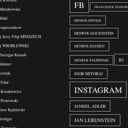
FB
FRANCISZEK STAROW
 Matejkowska
 Wahl
HENRYK EPSTEIN
Szapocznikow
HENRYK GLICENSTEIN
j Jerzy Filip MNISZECH
ej WRÓBLEWSKI
HENRYK HAYDEN
horzępa-Kaszub
IG
HENRYK STAŻEWSKI
üntner
zóstak
IGOR MITORAJ
 Fałat
INSTAGRAM
 Kozakiewicz
 Piotrowski
JANKEL ADLER
iusz Kędzierski
Grottger
JAN LEBENSTEIN
 Zamoyski