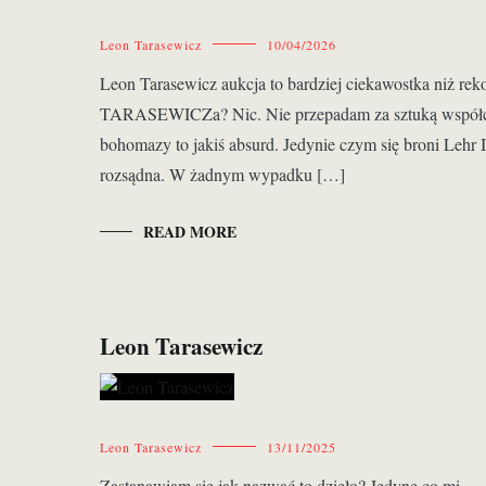
Leon Tarasewicz
10/04/2026
Leon Tarasewicz aukcja to bardziej ciekawostka niż re
TARASEWICZa? Nic. Nie przepadam za sztuką współczes
bohomazy to jakiś absurd. Jedynie czym się broni Lehr I
rozsądna. W żadnym wypadku […]
READ MORE
Leon Tarasewicz
Leon Tarasewicz
13/11/2025
Zastanawiam się jak nazwać to dzieło? Jedyne co mi