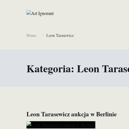
Skip
to
content
Propsuje i hejtuje polską sztukę, która pojawia się w polskic
Art Ignorant
Home
Leon Tarasewicz
Kategoria:
Leon Taras
Leon Tarasewicz aukcja w Berlinie