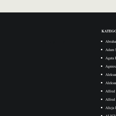
KATEGO
artignorantpl
Abrah
Adam 
Agata 
Agnies
Aleksa
Aleksa
Alfred
Alfred
Alicja 
ALIC