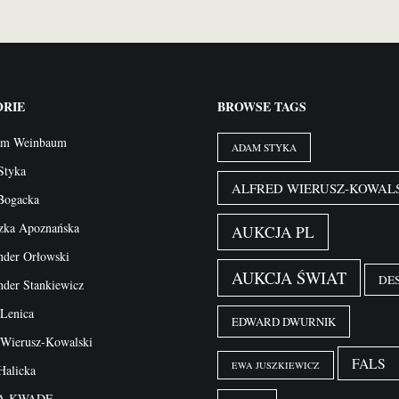
RIE
BROWSE TAGS
am Weinbaum
ADAM STYKA
Styka
ALFRED WIERUSZ-KOWAL
Bogacka
zka Apoznańska
AUKCJA PL
nder Orłowski
AUKCJA ŚWIAT
DE
nder Stankiewicz
 Lenica
EDWARD DWURNIK
 Wierusz-Kowalski
FALS
EWA JUSZKIEWICZ
Halicka
JA KWADE